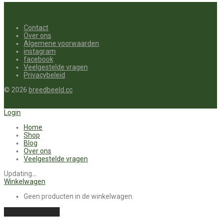
Contact
Over ons
Algemene voorwaarden
instagram
facebook
Veelgestelde vragen
Privacybeleid
©
2026
breedbeeld.cc
Login
Home
Shop
Blog
Over ons
Veelgestelde vragen
Updating
…
Winkelwagen
Geen producten in de winkelwagen.
Verder winkelen